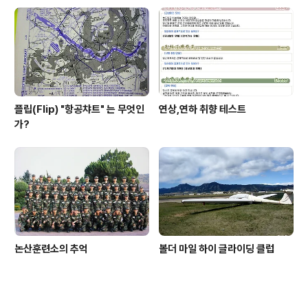
플립(Flip) "항공챠트" 는 무엇인
연상,연하 취향 테스트
가?
논산훈련소의 추억
볼더 마일 하이 글라이딩 클럽