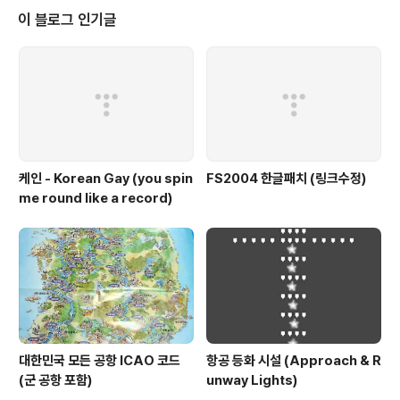
할 수 있다. 자질구리한 문제만 아니였다면 성공적이었을
이 블로그 인기글
것이다..아직도 쓰이는 명기이다. DC-2 와 DC-3 는 보완
의 관계이고, DC-6는 더이상 tail dragger 가 아닌 시대
를 열었다.
케인 - Korean Gay (you spin
FS2004 한글패치 (링크수정)
me round like a record)
대한민국 모든 공항 ICAO 코드
항공 등화 시설 (Approach & R
(군 공항 포함)
unway Lights)