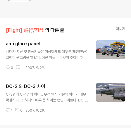
더보기
[Flight] 飛行/지식
의 다른 글
anti glare panel
글 내용
시대가 지난 옛 항공기들은 이상하게도 대부분 패션인듯이
코에다 썬크림을 발랐다. 어떤 이들은 이것이 추하다 하였
고, 그 시절에는 당연한듯이 받아 들여졌다고 한다. 하지만
0
1
2007. 9. 29.
DC-2 에서 콧등에서의 태양빛 반사는 문제 되어왔고, DC
-3 부터는 대부분 반짝이는 동체에 페인트를 입혔다. 대부
분 검은색 무광으로 칠하지만 개성 넘치는 넘들은 다른색
DC-2 와 DC-3 차이
을 치하기도 한다.. 대신 조종사가 선크림을 발라야 할듯...
글 내용
현재 존 트라볼타가 몰고 댕기는 707도 글레어 방지가 되
C-39 와 C-47 의 차이... 우선 엔진 카울의 차이가 매우
어있다. 세스나와 같은 항공기는 윈드쉴드 안쪽에 패널 상
확실하다. 또 하나의 매우 큰 차이는 랜딩라이트다. DC-2
단 부분을 검은색으로 칠한다. 이것을 anti glare shield
는 노즈에 달려있다. 이것은 안개 속에서 시야 방해와 glar
라 하는것 같다..(잘 몰것슴 -0-)
1
0
2007. 9. 29.
e 를 유발하여 매우 문제가 되어 날개쪽에 장착하게 되었
다. 현대에도 많이 쓰이는 방식이다. cowl flap 이 없는듯
-0-;; 이 시절 노즈 상단에 무광색의 anti-glare panel 을
사용 안했다. DC-2는 현대 여객기의 진정한 테스트기라